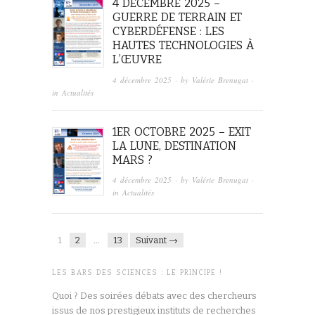
4 DÉCEMBRE 2025 –
GUERRE DE TERRAIN ET
CYBERDÉFENSE : LES
HAUTES TECHNOLOGIES À
L’ŒUVRE
4 décembre 2025
· by
Valérie Brenugat
·
in
Actualités
1ER OCTOBRE 2025 – EXIT
LA LUNE, DESTINATION
MARS ?
4 décembre 2025
· by
Valérie Brenugat
·
in
Actualités
1
2
…
13
Suivant →
LES BARS DES SCIENCES : LE PRINCIPE !
Quoi ? Des soirées débats avec des chercheurs
issus de nos prestigieux instituts de recherches