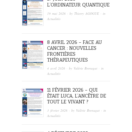
L’ORDINATEUR QUANTIQUE
19 mai 2026
· by
Thierry AGOGUE
· in
Actualités
8 AVRIL 2026 – FACE AU
CANCER : NOUVELLES
FRONTIÈRES
THÉRAPEUTIQUES
4 avril 2026
· by
Valérie Brenugat
· in
Actualités
11 FÉVRIER 2026 – QUI
ÉTAIT LUCA, L’ANCÊTRE DE
TOUT LE VIVANT ?
3 février 2026
· by
Valérie Brenugat
· in
Actualités