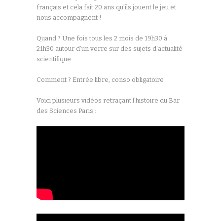
français et cela fait 20 ans qu’ils jouent le jeu et
nous accompagnent !
Quand ? Une fois tous les 2 mois de 19h30 à
21h30 autour d’un verre sur des sujets d’actualité
scientifique.
Comment ? Entrée libre, conso obligatoire
Voici plusieurs vidéos retraçant l’histoire du Bar
des Sciences Paris :