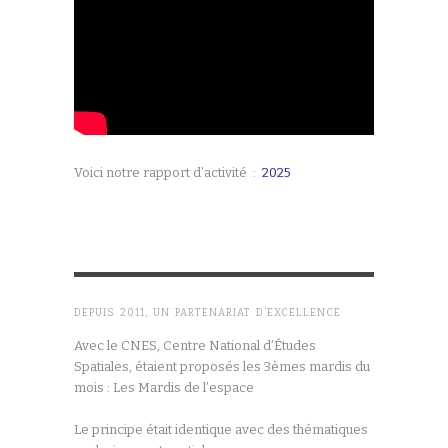
Voici notre rapport d’activité :
2025
DEPUIS 2011, UN PARTENARIAT D’EXCELLENCE
Avec le CNES, Centre National d’Études
Spatiales, étaient proposés les 3èmes mardis du
mois : Les Mardis de l’espace
Le principe était identique avec des thématiques