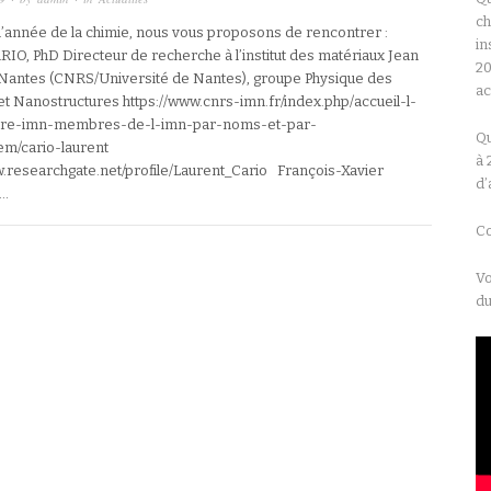
ch
 l’année de la chimie, nous vous proposons de rencontrer :
in
RIO, PhD Directeur de recherche à l’institut des matériaux Jean
20
Nantes (CNRS/Université de Nantes), groupe Physique des
a
et Nanostructures https://www.cnrs-imn.fr/index.php/accueil-l-
ire-imn-membres-de-l-imn-par-noms-et-par-
Qu
tem/cario-laurent
à 
w.researchgate.net/profile/Laurent_Cario François-Xavier
d’
…
Co
Vo
du