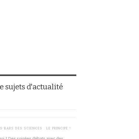
 sujets d'actualité
S BARS DES SCIENCES : LE PRINCIPE !
oi ? Des soirées débats avec des