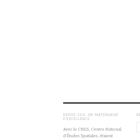
DEPUIS 2011, UN PARTENARIAT
R
D’EXCELLENCE
Avec le CNES, Centre National
d’Études Spatiales, étaient