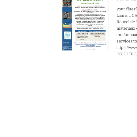
Pour fêter
Laurent CA
Rouxel de 
matériaux 
imn/annua
services/i
https://ww
COUDERT,