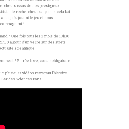
ercheurs issus de nos prestigieux
stituts de recherches français et cela fait
 ans qu’ils jouent le jeu et nous
ccompagnent !
and ? Une fois tous les 2 mois de 19h30
21h30 autour d’un verre sur des sujets
actualité scientifique.
mment ? Entrée libre, conso obligatoire
ici plusieurs vidéos retraçant l’histoire
 Bar des Sciences Paris :