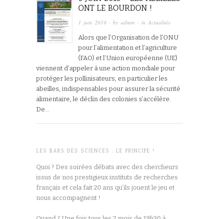
ONT LE BOURDON !
1 juin 2018
· by
admin
· in
Actualités
Alors que l’Organisation de l’ONU
pour l’alimentation et l’agriculture
(FAO) et l’Union européenne (UE)
viennent d’appeler à une action mondiale pour
protéger les pollinisateurs, en particulier les
abeilles, indispensables pour assurer la sécurité
alimentaire, le déclin des colonies s’accélère.
De…
LES BARS DES SCIENCES : LE PRINCIPE !
Quoi ? Des soirées débats avec des chercheurs
issus de nos prestigieux instituts de recherches
français et cela fait 20 ans qu’ils jouent le jeu et
nous accompagnent !
Quand ? Une fois tous les 2 mois de 19h30 à