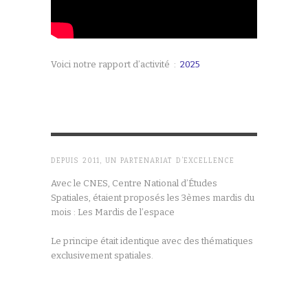
Voici notre rapport d’activité :
2025
DEPUIS 2011, UN PARTENARIAT D’EXCELLENCE
Avec le CNES, Centre National d’Études
Spatiales, étaient proposés les 3èmes mardis du
mois : Les Mardis de l’espace
Le principe était identique avec des thématiques
exclusivement spatiales.