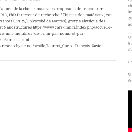
ch
 l’année de la chimie, nous vous proposons de rencontrer :
in
RIO, PhD Directeur de recherche à l’institut des matériaux Jean
20
Nantes (CNRS/Université de Nantes), groupe Physique des
a
et Nanostructures https://www.cnrs-imn.fr/index.php/accueil-l-
ire-imn-membres-de-l-imn-par-noms-et-par-
Qu
tem/cario-laurent
à 
w.researchgate.net/profile/Laurent_Cario François-Xavier
d’
…
Co
Vo
du