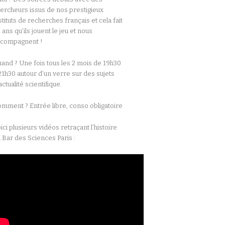
ercheurs issus de nos prestigieux
stituts de recherches français et cela fait
 ans qu’ils jouent le jeu et nous
ccompagnent !
and ? Une fois tous les 2 mois de 19h30
21h30 autour d’un verre sur des sujets
actualité scientifique.
mment ? Entrée libre, conso obligatoire
ici plusieurs vidéos retraçant l’histoire
 Bar des Sciences Paris :