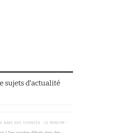
 sujets d'actualité
S BARS DES SCIENCES : LE PRINCIPE !
oi ? Des soirées débats avec des