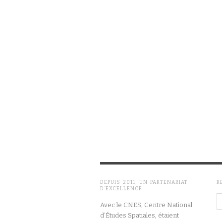
DEPUIS 2011, UN PARTENARIAT
R
D’EXCELLENCE
Avec le CNES, Centre National
d’Études Spatiales, étaient