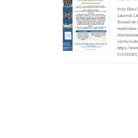
Pour fêter
Laurent CA
Rouxel de 
matériaux 
imn/annua
services/i
https://ww
COUDERT,