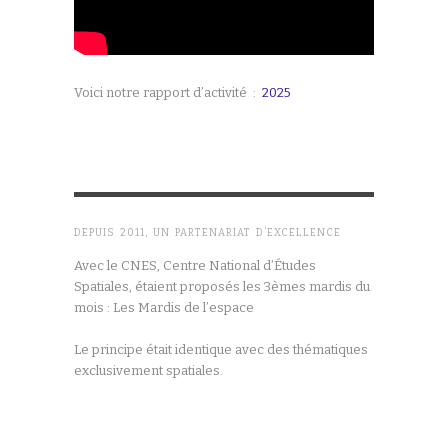
Voici notre rapport d’activité :
2025
DEPUIS 2011, UN PARTENARIAT D’EXCELLENCE
Avec le CNES, Centre National d’Études
Spatiales, étaient proposés les 3èmes mardis du
mois : Les Mardis de l’espace
Le principe était identique avec des thématiques
exclusivement spatiales.