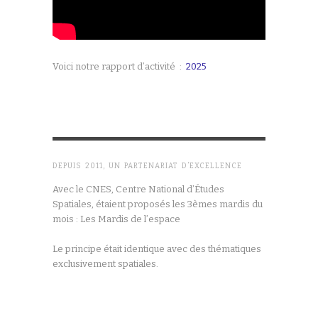
Voici notre rapport d’activité :
2025
DEPUIS 2011, UN PARTENARIAT D’EXCELLENCE
Avec le CNES, Centre National d’Études
Spatiales, étaient proposés les 3èmes mardis du
mois : Les Mardis de l’espace
Le principe était identique avec des thématiques
exclusivement spatiales.