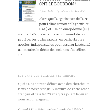
ONT LE BOURDON !
1 juin 2018
· by
admin
· in
Actualités
Alors que l’Organisation de l’ONU
pour l’alimentation et l’agriculture
(FAO) et l’Union européenne (UE)
viennent d’appeler à une action mondiale pour
protéger les pollinisateurs, en particulier les
abeilles, indispensables pour assurer la sécurité
alimentaire, le déclin des colonies s’accélère.
De…
LES BARS DES SCIENCES : LE PRINCIPE !
Quoi ? Des soirées débats avec des chercheurs
issus de nos prestigieux instituts de recherches
français et cela fait 20 ans qu’ils jouent le jeu et
nous accompagnent !
Quand ? Une fois tous les 2 mois de 19h30 à